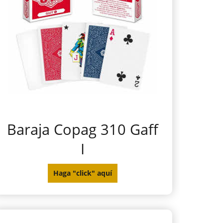
Baraja Copag 310 Gaff
I
Haga "click" aquí