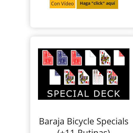
Con Vídeo
Haga "click" aquí
Baraja Bicycle Specials
(+11 Rutinas)