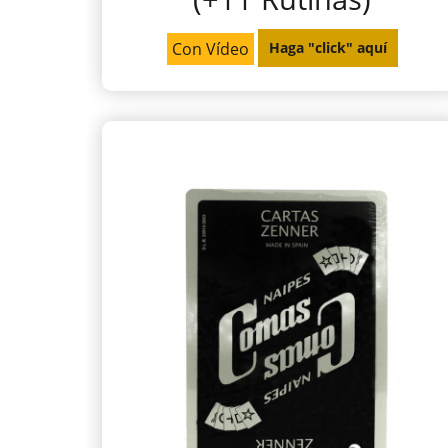
Con Vídeo
Haga "click" aquí