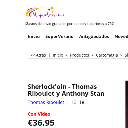
¡Gastos de envío gratuitos por pedidos superiores a 75€!
Inicio
SuperVerano
Antigüedades
Noved
<< Atrás
|
Inicio
>
Productos
>
Cartomagia
>
S
Sherlock'oin - Thomas
Riboulet y Anthony Stan
Thomas Riboulet
13118
Con Vídeo
€
36.95