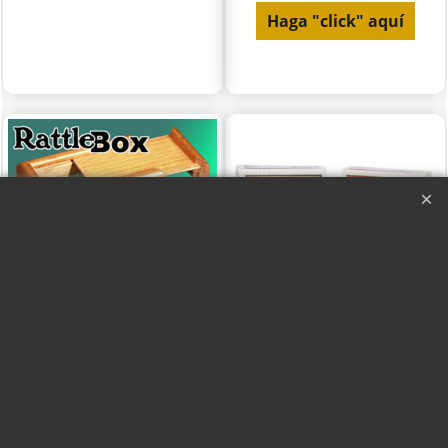
Haga "click" aquí
Rattle Box
Baraja Bicycle - Cartas
Cortas
Instrucciones en español.
Haga "click" aquí
Haga "click" aquí