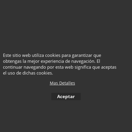
Este sitio web utiliza cookies para garantizar que
obtengas la mejor experiencia de navegación. El
continuar navegando por esta web significa que aceptas
el uso de dichas cookies.
Mas Detalles
Mini Desatascador
Aceptar
Haga "click" aquí
< Anterior
1
2
3
4
Siguiente >